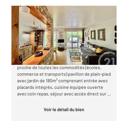
L HAY LES ROSES 94
2
61 m
, 4 pièces
Ref : 6598
Maison à vendre
408 000 €
L'HAY LES ROSES centre-ville, au calme et
proche de toutes les commodités (écoles,
commerce et transports) pavillon de plain-pied
avec jardin de 180m² comprenant entrée avec
placards intégrés, cuisine équipée ouverte
avec coin repas, séjour avec accès direct sur ...
Voir le détail du bien