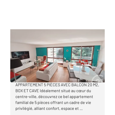
L HAY LES ROSES 94
2
85,51 m
, 5 pièces
Ref : 7000
Appartement F5 à vendre
399 000 €
L HAY LES ROSES CENTRE-VILLE SPACIEUX
APPARTEMENT 5 PIÈCES AVEC BALCON 20 M2,
BOX ET CAVE Idéalement situé au cœur du
centre-ville, découvrez ce bel appartement
familial de 5 pièces offrant un cadre de vie
privilégié, alliant confort, espace et ...