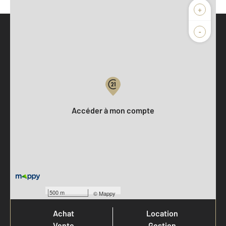
+
-
Parlons de vous, parlons biens
Votre compte :
Accéder à mon compte
Votre agence est notée
500 m
©
Mappy
Achat
Location
Vente
Gestion