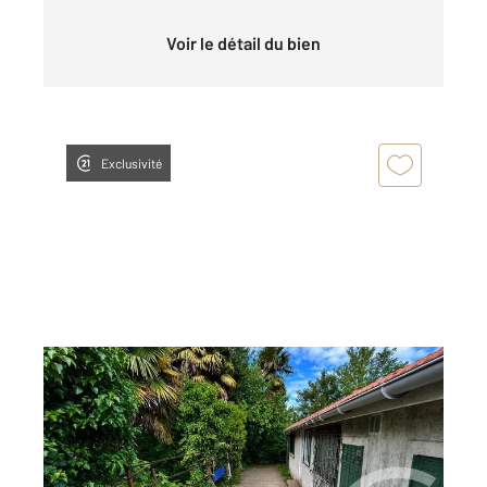
Voir le détail du bien
Exclusivité
L HAY LES ROSES 94
2
80,95 m
, 3 pièces
Ref : 6811
Maison à vendre