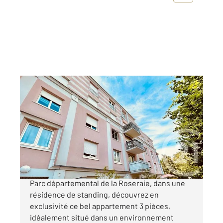
L HAY LES ROSES 94
2
67,37 m
, 3 pièces
Ref : 4942
Appartement F3 à vendre
297 000 €
L HAY LES ROSES, à seulement 200 mètres du
Parc départemental de la Roseraie, dans une
résidence de standing, découvrez en
exclusivité ce bel appartement 3 pièces,
idéalement situé dans un environnement