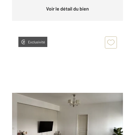
Voir le détail du bien
Exclusivité
L HAY LES ROSES 94
2
54,90 m
, 3 pièces
Ref : 6852
Appartement F3 à vendre
215 000 €