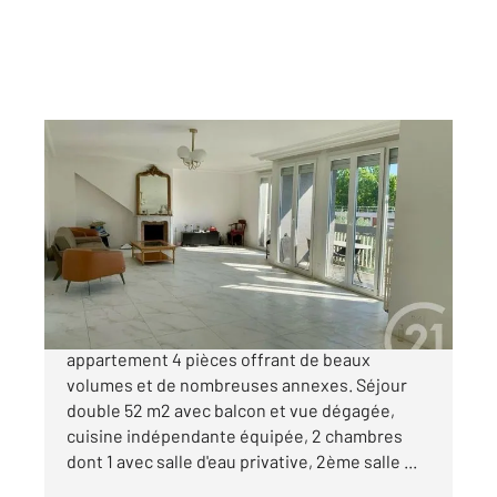
L HAY LES ROSES 94
2
123,08 m
, 4 pièces
Ref : 6847
Appartement F6 à vendre
425 000 €
L HAY LES ROSES , centre-ville, grand
appartement 4 pièces offrant de beaux
volumes et de nombreuses annexes. Séjour
double 52 m2 avec balcon et vue dégagée,
cuisine indépendante équipée, 2 chambres
dont 1 avec salle d'eau privative, 2ème salle ...