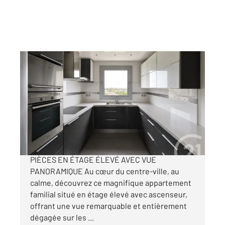
L HAY LES ROSES 94
2
98,91 m
, 5 pièces
Ref : 6619
Appartement F5 à vendre
455 000 €
L HAY LES ROSES CENTRE-VILLE SUPERBE 5
PIÈCES EN ÉTAGE ÉLEVÉ AVEC VUE
PANORAMIQUE Au cœur du centre-ville, au
calme, découvrez ce magnifique appartement
familial situé en étage élevé avec ascenseur,
offrant une vue remarquable et entièrement
dégagée sur les ...