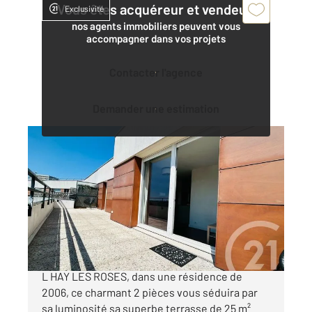
Vous êtes acquéreur et vendeur,
Exclusivité
nos agents immobiliers peuvent vous
accompagner dans vos projets
Contacter l'agence
Demander une estimation
L HAY LES ROSES 94
2
36,07 m
, 2 pièces
Ref : 6893
Appartement F2 à vendre
179 000 €
DERNIER ETAGE AVEC TERRASSE DE 25 M2 ! A
L HAY LES ROSES, dans une résidence de
2006, ce charmant 2 pièces vous séduira par
sa luminosité sa superbe terrasse de 25 m²