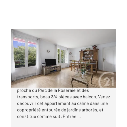
L HAY LES ROSES 94
2
72,03 m
, 3 pièces
Ref : 7014
Appartement F3 à vendre
305 000 €
L HAY LES ROSES, quartier des Blondeaux,
proche du Parc de la Roseraie et des
transports, beau 3/4 pièces avec balcon. Venez
découvrir cet appartement au calme dans une
copropriété entourée de jardins arborés, et
constitué comme suit: Entrée ...