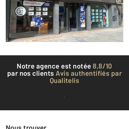
L HAY LES ROSES - 94240
Envoyer un message
Téléphoner à l'agence
Notre agence est notée
8,8/10
par nos clients
Avis authentifiés par
Qualitelis
Voir tous les avis clients
Nous trouver