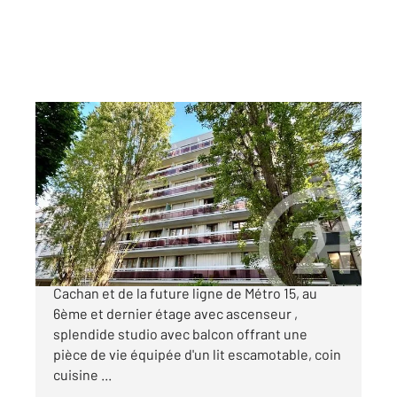
CACHAN 94
2
18,29 m
, 1 pièce
Ref : 6995
Appartement F1 à vendre
165 000 €
CACHAN, à 300 mètres de la gare RER Arcueil-
Cachan et de la future ligne de Métro 15, au
6ème et dernier étage avec ascenseur ,
splendide studio avec balcon offrant une
pièce de vie équipée d'un lit escamotable, coin
cuisine ...