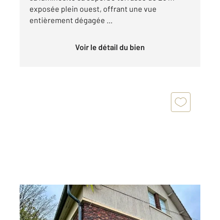
exposée plein ouest, offrant une vue
entièrement dégagée ...
Voir le détail du bien
L HAY LES ROSES 94
2
124 m
, 6 pièces
Ref : 6378