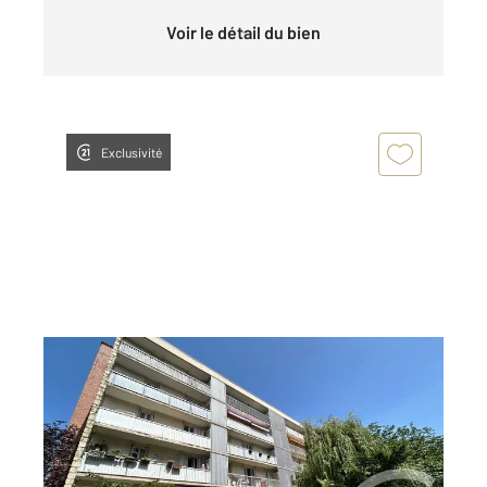
Voir le détail du bien
Exclusivité
CHEVILLY LARUE 94
2
57,41 m
, 3 pièces
Ref : 7001
Appartement F3 à vendre
229 900 €