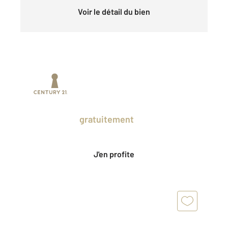
Voir le détail du bien
Prenez un temps d'avance sur le marché
en profitant
gratuitement
des Ventes
Privées CENTURY 21.
J'en profite