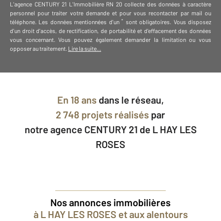
L'agence
CENTURY 21 L'Immobilière RN 20
collecte des données à caractère
personnel
pour traiter votre demande et pour vous recontacter par mail ou
*
téléphone
.
Les données mentionnées d'un
sont obligatoires. Vous disposez
d'un droit d'accès, de rectification, de portabilité et d'effacement des données
vous concernant. Vous pouvez également demander la limitation ou vous
opposer au traitement.
Lire la suite...
En
18 ans
dans le réseau,
2 748 projets réalisés
par
notre agence CENTURY 21 de L HAY LES
ROSES
Nos annonces immobilières
à L HAY LES ROSES et aux alentours