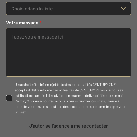
Choisir dans la liste
Votre message
*
Je souhaite être informé(e) de toutes les actualités CENTURY 21. En
acceptant d'être informé des actualités de CENTURY 21, vous autorisez
l'utilisation d'un pixel de suivi pour mesurer la délivrabilité de ces emails.
Century 21 France pourra savoir si vous ouvrez les courriels, l'heure à
laquelle vous le faites ainsi que des informations sur le terminal que vous
utilisez.
J'autorise l'agence à me recontacter