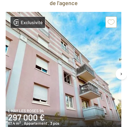
de l'agence
Exclusivité
L HAY LES ROSES 94
297 000 €
2
67,4 m
, Appartement
, 3 pcs