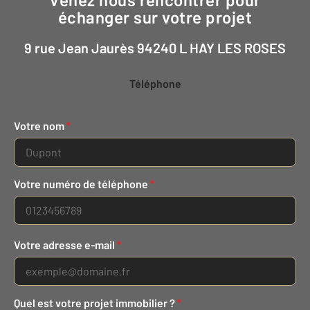
échanger sur votre projet
9 rue Jean Jaurès 94240 L HAY LES ROSES
Téléphone
Votre nom
*
Votre numéro de téléphone
*
Votre adresse e-mail
*
Quel est votre projet immobilier ?
*